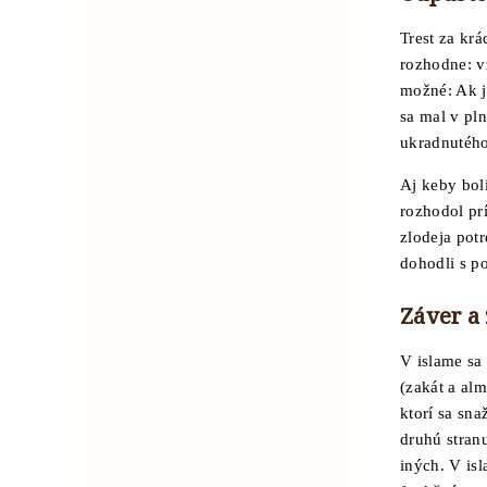
Trest za krá
rozhodne: v
možné: Ak j
sa mal v pl
ukradnutého
Aj keby bol
rozhodol pr
zlodeja pot
dohodli s 
Záver a
V islame sa
(zakát a al
ktorí sa sna
druhú stran
iných. V is