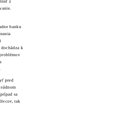
dnúť z
vanie.
padne banku
onania
i
u dochádza k
h problémov
a
.
yť pred
m súdnom
prípad sa
ivcov, tak