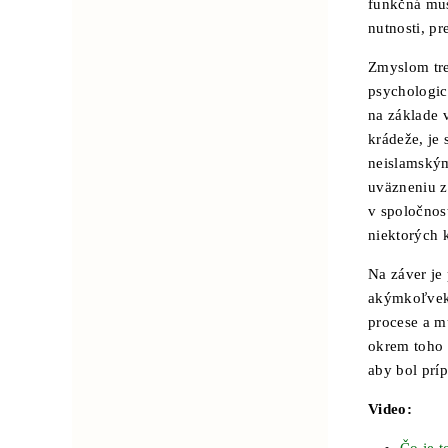
funkčná mus
nutnosti, p
Zmyslom tre
psychologic
na základe 
krádeže, je 
neislamským
uväzneniu z
v spoločnost
niektorých k
Na záver je
akýmkoľvek 
procese a m
okrem toho 
aby bol prí
Video: