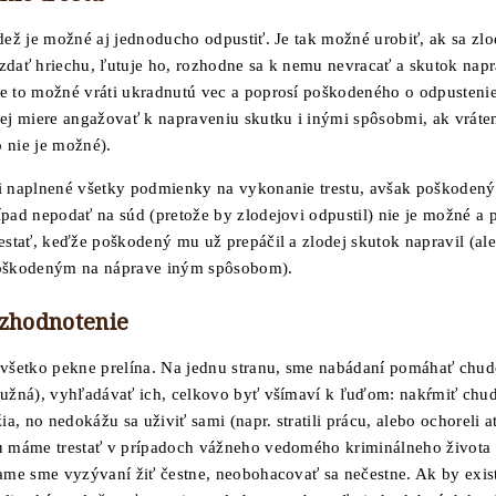
dež je možné aj jednoducho odpustiť. Je tak možné urobiť, ak sa zlo
zdať hriechu, ľutuje ho, rozhodne sa k nemu nevracať a skutok napra
e to možné vráti ukradnutú vec a poprosí poškodeného o odpustenie
nej miere angažovať k napraveniu skutku i inými spôsobmi, ak vráte
 nie je možné).
i naplnené všetky podmienky na vykonanie trestu, avšak poškodený
ípad nepodať na súd (pretože by zlodejovi odpustil) nie je možné a 
restať, keďže poškodený mu už prepáčil a zlodej skutok napravil (al
poškodeným na náprave iným spôsobom).
 zhodnotenie
 všetko pekne prelína. Na jednu stranu, sme nabádaní pomáhať ch
mužná), vyhľadávať ich, celkovo byť všímaví k ľuďom: nakŕmiť chu
žia, no nedokážu sa uživiť sami (napr. stratili prácu, alebo ochoreli a
u máme trestať v prípadoch vážneho vedomého kriminálneho života
lame sme vyzývaní žiť čestne, neobohacovať sa nečestne. Ak by exis