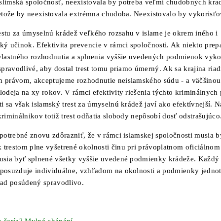
limská spoločnosť, neexistovala by potreba veľmi chudobných kra
retože by neexistovala extrémna chudoba. Neexistovalo by vykorisťo
stu za úmyselnú krádež veľkého rozsahu v islame je okrem iného i
ký učinok. Efektivita prevencie v rámci spoločnosti. Ak niekto pre
vlastného rozhodnutia a splnenia vyššie uvedených podmienok vyk
spravodlivé, aby dostal trest tomu priamo úmerný. Ak sa krajina riad
 právom, akceptujeme rozhodnutie neislamského súdu - a väčšino
lodeja na xy rokov. V rámci efektivity riešenia týchto kriminálnyc
i sa však islamský trest za úmyselnú krádež javí ako efektívnejší. N
riminálnikov totiž trest odňatia slobody nepôsobí dosť odstrašujúco
 potrebné znovu zdôrazniť, že v rámci islamskej spoločnosti musia b
trestom plne vyšetrené okolnosti činu pri právoplatnom oficiálno
usia byť splnené všetky vyššie uvedené podmienky krádeže. Každý 
posuzduje individuálne, vzhľadom na okolnosti a podmienky jednotl
pad posúdený spravodlivo.