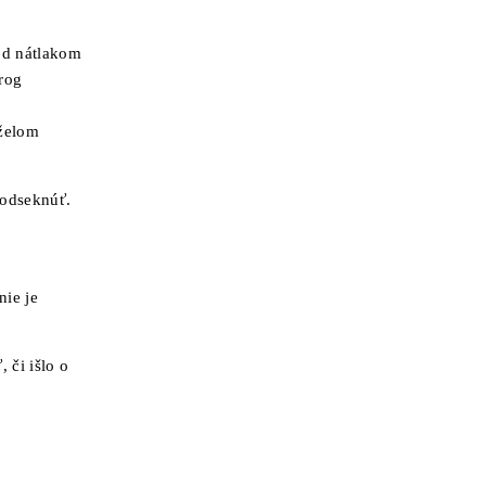
pod nátlakom
rog
želom
 odseknúť.
nie je
 či išlo o