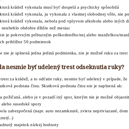
)
 ktorá krádež vykonala musí byť dospelá a psychicky spôsobilá
ktorá krádež vykonala, ju vykonala z vlastnej slobodnej vôle, nie 
 ktorá krádež vykonala, nebola pod vplyvom alkoholu alebo iných d
u neubehlo obdobie dlhšie než mesiac
 nie je pokrvným príbuzným poškodeného/nej alebo manželkou/man
ch približne 50 podmienok
že nie je splnená jedna jediná podmienka, nie je možné ruku za trest
da nesmie byť udelený trest odseknutia ruky?
 trest za krádež, a to odťatie ruky, nesmie byť udelený v prípade, že 
utková podstata činu. Skutková podstata činu nie je naplnená ak:
a požičaná, alebo je v pozadí iný spor, ktorým nie je možné objasniť,
, alebo susedské spory
bola zabezpečená (napr. auto nezamknuté, zviera nepriviazané, dom
nutý..)
radnutý majetok nízkej hodnoty