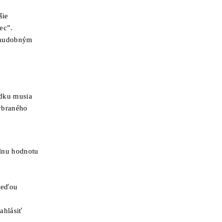
šie
ec”.
 chudobným
udku musia
ybraného
lnu hodnotu
oveďou
ahlásiť