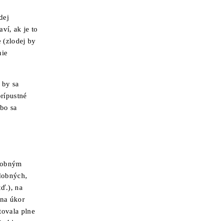
dej
ví, ak je to
 (zlodej by
nie
 by sa
prípustné
ebo sa
udobným
dobných,
tď.), na
 na úkor
tovala plne