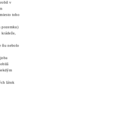
robil v
ym
miesto toho
om pozemku)
a krádeže,
re ňu nebolo
ajoba
obilá
niekdým
ých látok