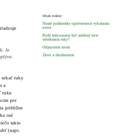
Obsah stránky:
Nutné podmienky oprávnenosti vykonania
trestu
riadzuje
Kedy teda nesmie byť udelený trest
odseknutia ruky?
Odpustenie trestu
i. Je
Záver a zhodnotenie
plýva.
 sekať ruky
o a
ť ruku
úcim pre
ia približne
ebo iné
iečo takto
diť (napr.