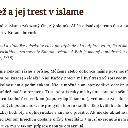
ž a jej trest v islame
odľa islamu zakázaný čin, zlý skutok. Alláh odsudzuje tento čin a na
Boh v Koráne hovorí:
ovi a zlodejke odseknite ruky po zápästie ako odplatu za to, čo získal
trašujúce ustanovenie Bohom určené. A Boh je mocný a múdrosťou o
, 5:38)
znie celkom rázne a prísne. Môžeme alebo dokonca máme povinnosť
va pri každej krádeži? Nie! Každý prečin má byť trestaný spravodliv
kolnostiam a podmienkam. Nie je možné a ani spravodlivé odseknú
krádež malého rozmeru. Trest odťatia ruky má byť trestom odstrašuj
 chcú kradnúť vo veľkom (napr. vylúpiť banku..), vedome a za splnen
utných podmienok, nie pre tých, ktorí ukradli chlieb kvôli hladu al
ízkej hodnoty z úplnej núdze v snahe o prežitie. Ak niekto ukradne n
d Bohom hriech, a dostane určitý trest štátu + musí ukradnuté nahra
e ruka mu v takom prípade nebude odseknutá.