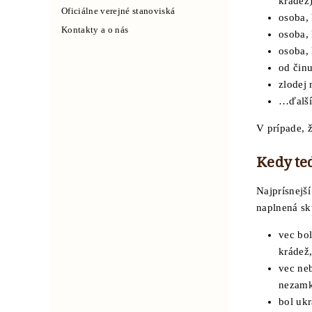
krádež
Oficiálne verejné stanoviská
osoba,
Kontakty a o nás
osoba, 
osoba,
od čin
zlodej
…ďalší
V prípade, 
Kedy te
Najprísnejší
naplnená sk
vec bol
krádež
vec ne
nezamk
bol uk