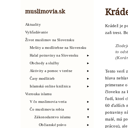
Kráde
muslimovia.sk
Aktuality
Krádež je p
Vyhľadávanie
zaň trest. 
Život muslimov na Slovensku
Zlodej
Mešity a modlitebne na Slovensku
to ods
Halal potraviny na Slovensku
(Korán
Obchody a služby
Aktivity a pomoc v teréne
Tento verš 
hlava nehla
Časy modlitieb
primerane o
Islamská online knižnica
človeku za 
Vierouka islamu
ľudí, ktorí
V čo muslimovia veria
60 ďalších n
Čo muslimovia robia
potraviny n
Zákonodarstvo islamu
malé, má pre
Občianské právo
prácou), al