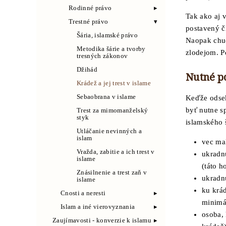
Rodinné právo
Tak ako aj v
Trestné právo
postavený čl
Šária, islamské právo
Naopak chud
Metodika šárie a tvorby
zlodejom. P
tresných zákonov
Džihád
Nutné p
Krádež a jej trest v islame
Sebaobrana v islame
Keďže odsek
byť nutne s
Trest za mimomanželský
styk
islamského š
Utláčanie nevinných a
islam
vec ma
Vražda, zabitie a ich trest v
ukradn
islame
(táto h
Znásilnenie a trest zaň v
ukradnu
islame
ku krá
Cnosti a neresti
minimá
Islam a iné vierovyznania
osoba, 
Zaujímavosti - konverzie k islamu