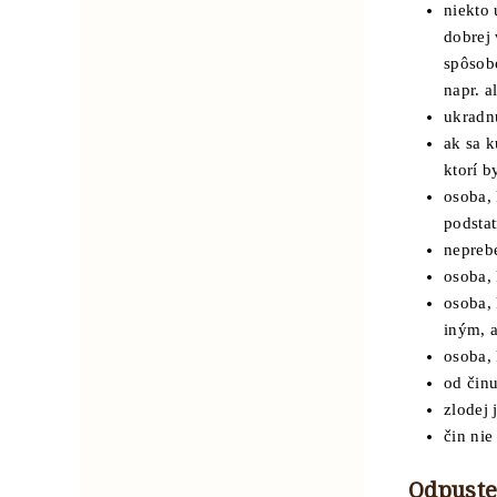
niekto 
dobrej 
spôsob
napr. a
ukradn
ak sa k
ktorí b
osoba, 
podstat
neprebe
osoba, 
osoba,
iným, a
osoba,
od čin
zlodej
čin nie
Odpuste