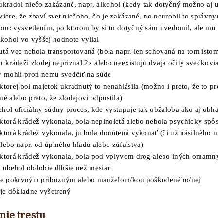
ukradol niečo zakázané, napr. alkohol (kedy tak dotyčný možno aj u
viere, že zbaví svet niečoho, čo je zakázané, no neurobil to správn
om: vysvetlením, po ktorom by si to dotyčný sám uvedomil, ale mu 
lkohol vo vyššej hodnote vylial
utá vec nebola transportovaná (bola napr. len schovaná na tom ist
u krádeži zlodej nepriznal 2x alebo neexistujú dvaja očitý svedkovi
y mohli proti nemu svedčiť na súde
ktorej bol majetok ukradnutý to nenahlásila (možno i preto, že to p
né alebo preto, že zlodejovi odpustila)
hol oficiálny súdny proces, kde vystupuje tak obžaloba ako aj obh
ktorá krádež vykonala, bola neplnoletá alebo nebola psychicky spôs
 ktorá krádež vykonala, ju bola donútená vykonať (či už násilného 
lebo napr. od úplného hladu alebo zúfalstva)
 ktorá krádež vykonala, bola pod vplyvom drog alebo iných omamn
u ubehol obdobie dlhšie než mesiac
 je pokrvným príbuzným alebo manželom/kou poškodeného/nej
 je dôkladne vyšetrený
nie trestu