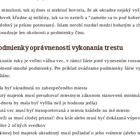
 minulosti, tak aj dnes si niektorí hovoria, že ak ukradne nejaký vyš
ovek kľudne aj milióny, tak sa to nerieši a “zametie sa to pod kober
obný je prísne potrestaný. Islam nerobí rozdiel medzi bohatým a
osudzuje len okolnosti a podmienky činu.
odmienky oprávnenosti vykonania trestu
nutie ruky je veľmi vážna vec, v rámci šárie pred vynesením rozs
plnené mnohé podmienky. Pre príklad uvádzame podmienky šárie v
tátu:
la byť ukradnutá zo zabezpečeného miesta
utý majetok musí presahovať miestnym zákonom stanovenú minimá
odnota by mala byť vyššia než je hodnota jedla)
tá vec musí byť transportovaná z miesta krádeže na iné miesto
deži sa musí zlodej priznať: dva krát alebo musí byť dokázaná výp
lne 2 očitých svedkov
ktorej bol majetok ukradnutý musí požiadať o jeho vrátenie (alebo n