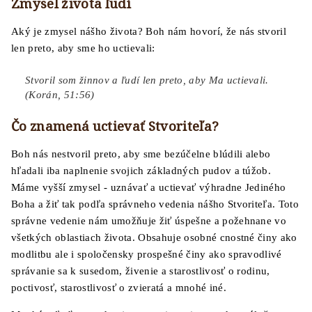
Zmysel života ľudí
Aký je zmysel nášho života? Boh nám hovorí, že nás stvoril
len preto, aby sme ho uctievali:
Stvoril som žinnov a ľudí len preto, aby Ma uctievali.
(Korán, 51:56)
Čo znamená uctievať Stvoriteľa?
Boh nás nestvoril preto, aby sme bezúčelne blúdili alebo
hľadali iba naplnenie svojich základných pudov a túžob.
Máme vyšší zmysel - uznávať a uctievať výhradne Jediného
Boha a žiť tak podľa správneho vedenia nášho Stvoriteľa. Toto
správne vedenie nám umožňuje žiť úspešne a požehnane vo
všetkých oblastiach života. Obsahuje osobné cnostné činy ako
modlitbu ale i spoločensky prospešné činy ako spravodlivé
správanie sa k susedom, živenie a starostlivosť o rodinu,
poctivosť, starostlivosť o zvieratá a mnohé iné.