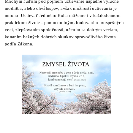
Mnohým ľuďom pod pojmom uctievanie napadne výlučne
modlitba, alebo chválospev, avšak možností uctievania je
mnoho. Uctievať Jediného Boha môžeme i v každodennom
praktickom živote - pomocou iným, budovaním prospešných
vecí, zlepšovaním spoločnosti, učením sa dobrým veciam,
konaním bežných dobrých skutkov spravodlivého života
podľa Zákona.